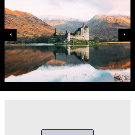
CTA Balk
Data Lijst
Embed Code Blok
Formulier
Galerij
Grid
Links