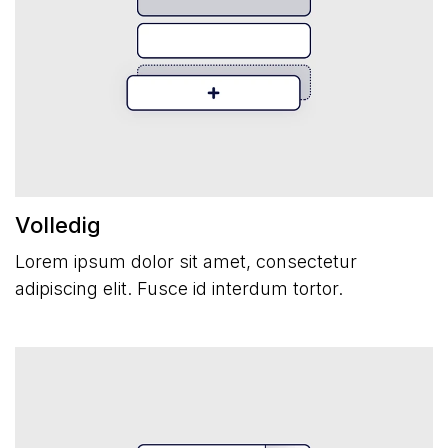
Markdown
Opmaak Blokjes
Sitemap
Splits Component
Volledig
Subpagina Lijst
Lorem ipsum dolor sit amet, consectetur
adipiscing elit. Fusce id interdum tortor.
Tekst
Ramen
Webshop