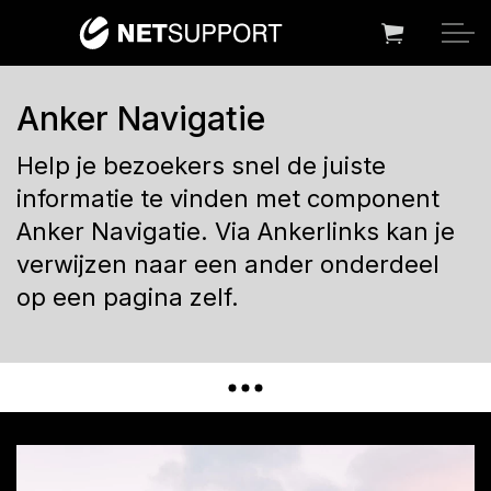
Overslaan en ga direct naar de inhoud
Home
Anker Navigatie
Pagina indelingen
Help je bezoekers snel de juiste
informatie te vinden met component
Componenten
Anker Navigatie. Via Ankerlinks kan je
verwijzen naar een ander onderdeel
Accordeon / Tabs
op een pagina zelf.
Notificaties
Anker Navigatie
Banners